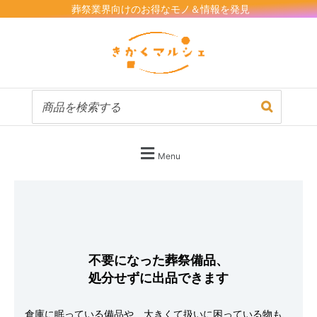
内
葬祭業界向けのお得なモノ＆情報を発見
容
を
ス
キ
ッ
プ
Menu
不要になった葬祭備品、
処分せずに出品できます
倉庫に眠っている備品や、大きくて扱いに困っている物も、