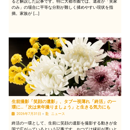
ると解説した記事です。特に大都市圏では、遺産が「実家
のみ」の場合に平等な分割が難しく揉めやすい現状を指
摘。家族が […]
生前撮影「笑顔の遺影」、タブー視薄れ「終活」の一
環に…「次は来年撮りましょう」と生きる気力にも
•
2026年7月31日
ニュース
終活の一環として、生前に笑顔の遺影を撮影する動きが全
国で広がっているという記事です。かつては縁起が悪いと