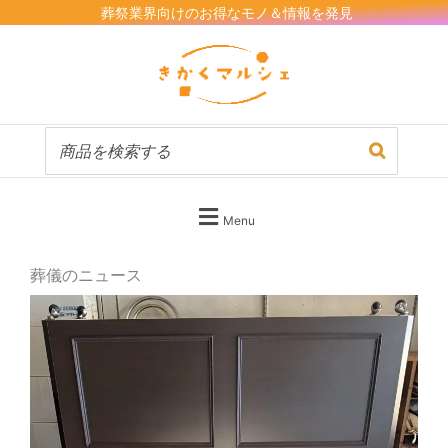
内
葬祭業界向けのお得なモノ＆情報を発見
容
を
ス
キ
ッ
プ
Menu
葬儀のニュース