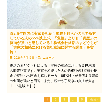
直近5年以内に実家を相続し現在も何らかの形で所有
している人の65%以上が、「負債」よりも「資産」の
側面が強いと感じている！株式会社終活のまどぐちが
「実家の相続における負担意識に関する調査」を実
施！
•
2026年7月19日
ニュース
終活のまどぐち社による「実家の相続における負担意識」
の調査記事です。実家を相続した人の約6割が維持費や税
金で家計への圧迫を感じる一方、65%以上が負債より資産
の側面が強いと回答。また、税金や手続きの負担が大き
く、6割以上 […]
1
2
3
…
5
Next »