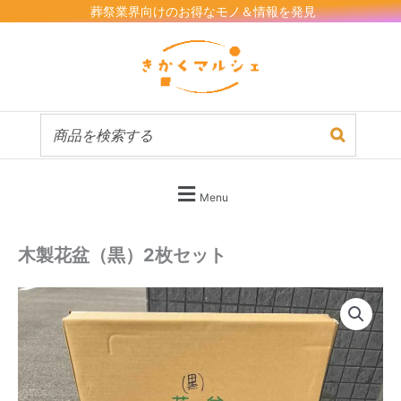
内
葬祭業界向けのお得なモノ＆情報を発見
容
を
ス
キ
ッ
プ
Menu
木製花盆（黒）2枚セット