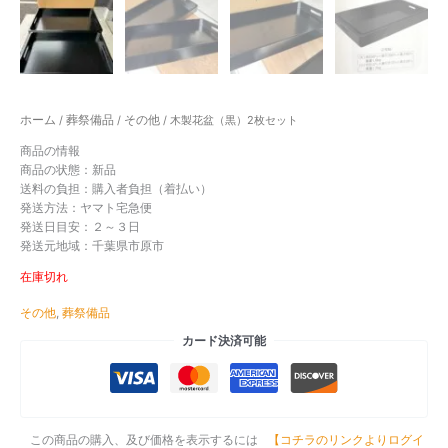
ホーム
葬祭備品
その他
/
/
/ 木製花盆（黒）2枚セット
商品の情報
商品の状態：
新品
送料の負担：購入者負担（着払い）
発送方法：ヤマト宅急便
発送日目安：２～３日
発送元地域：千葉県市原市
在庫切れ
その他
,
葬祭備品
カード決済可能
この商品の購入、及び価格を表示するには
【コチラのリンクよりログイ