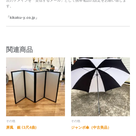
次のドメインを「受信するメール」として携帯電話の設定をお願い致しま
す。
「kikaku-y.co.jp」
関連商品
その他
その他
屏風 銀 (3尺4曲)
ジャンボ傘（中古美品）