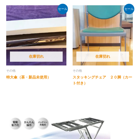
セール
セール
在庫切れ
在庫切れ
その他
その他
特大傘（茶・新品未使用）
スタッキングチェア ２０脚（カー
ト付き）