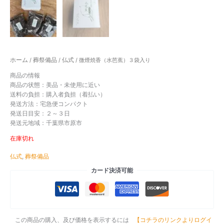
ホーム
葬祭備品
仏式
/
/
/ 微煙焼香（水芭蕉）３袋入り
商品の情報
商品の状態：
美品・未使用に近い
送料の負担：購入者負担（着払い）
発送方法：宅急便コンパクト
発送日目安：２～３日
発送元地域：千葉県市原市
在庫切れ
仏式
,
葬祭備品
カード決済可能
この商品の購入、及び価格を表示するには
【コチラのリンクよりログイ