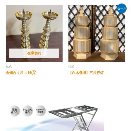
セール
在庫切れ
仏式
仏式
金燭台１尺 １対③
【白木祭壇】三尺行灯