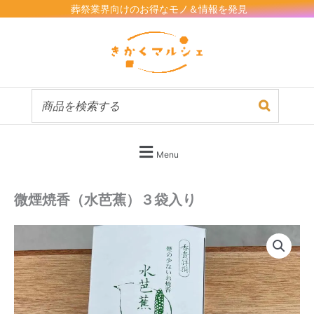
内
葬祭業界向けのお得なモノ＆情報を発見
容
を
ス
キ
ッ
プ
Menu
微煙焼香（水芭蕉）３袋入り