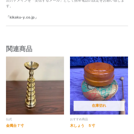
次のドメインを「受信するメール」として携帯電話の設定をお願い致しま
す。
「kikaku-y.co.jp」
関連商品
在庫切れ
仏式
おすすめ商品
金燭台７寸
木しょう ５寸