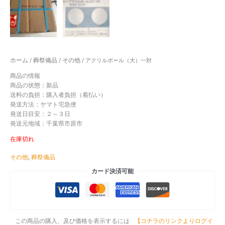
ホーム
葬祭備品
その他
/
/
/ アクリルボール（大）一対
商品の情報
商品の状態：
新品
送料の負担：購入者負担（着払い）
発送方法：ヤマト宅急便
発送日目安：２～３日
発送元地域：千葉県市原市
在庫切れ
その他
,
葬祭備品
カード決済可能
この商品の購入、及び価格を表示するには
【コチラのリンクよりログイ