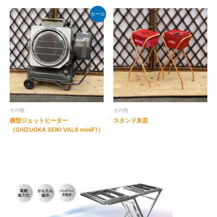
セール
その他
その他
横型ジェットヒーター
スタンド灰皿
（SHIZUOKA SEIKI VAL6 miniF1）