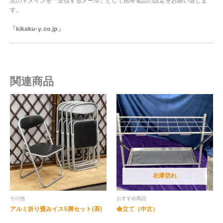
次のドメインを「受信するメール」として携帯電話の設定をお願い致しま
す。
「kikaku-y.co.jp」
関連商品
在庫切れ
その他
おすすめ商品
アルミ折り畳みイス5脚セット(茶)
傘立て（中古）