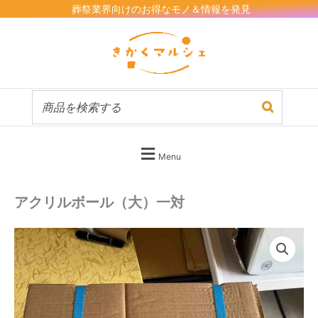
内
葬祭業界向けのお得なモノ＆情報を発見
容
を
ス
キ
ッ
プ
Menu
アクリルボール（大）一対