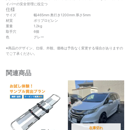
イバーの安全管理に役立つ
仕様
サイズ 幅465mm 奥行き1200mm 厚さ5mm
材質 ポリプロピレン
重量 1.2kg
取手穴 6個
色 グレー
※商品のデザイン、仕様、外観、価格は予告なく変更する場合がありますの
でご了承ください。
関連商品
在庫切れ