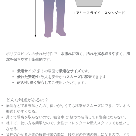
ポリプロピレンの優れた特性で、
水濡れに強く、汚れを拭き取りやすく、清
潔を保ちやすく衛生的
です。
最適サイズ
: 多くの場面で
最適なサイズ
です。
優れた安定性
: 故人を安全かつ
スムーズに移乗
できます。
耐久性
:
長く安心して
ご使用いただけます。
どんな利点があるの？
病院などで看護師さんの手伝いがなくても移乗がスムーズにでき、ワンオペ
搬送しやすくなる。
薄くて場所を取らないので、寝台車に1枚づつ装備しても邪魔にならない。
軽くて、使い方も簡単なので、女性ディレクターや新人スタッフでも使いこ
なせる。
負担のかかるお体の移乗作業の際に、腰や肩の怪我の防止になるので、ドラ