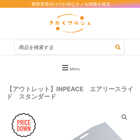
内
葬祭業界向けのお得なモノ＆情報を発見
容
を
ス
キ
ッ
プ
Menu
【アウトレット】INPEACE エアリースライ
ド スタンダード