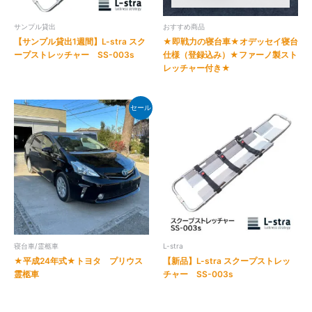
サンプル貸出
おすすめ商品
【サンプル貸出1週間】L-stra スク
★即戦力の寝台車★オデッセイ寝台
ープストレッチャー SS-003s
仕様（登録込み）★ファーノ製スト
レッチャー付き★
セール
寝台車/霊柩車
L-stra
★平成24年式★トヨタ プリウス
【新品】L-stra スクープストレッ
霊柩車
チャー SS-003s