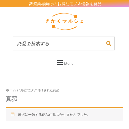
内
葬祭業界向けのお得なモノ＆情報を発見
容
を
ス
キ
ッ
プ
Menu
ホーム
/ “真菰”にタグ付けされた商品
真菰
選択に一致する商品が見つかりませんでした。