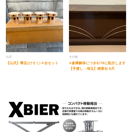
仏式
その他
【仏式】華足(けそく)４台セット
※倉庫解体につき8/19に処分します
【手渡し・埼玉】焼香台 6尺