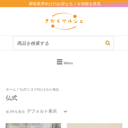
内
葬祭業界向けのお得なモノ＆情報を発見
容
を
ス
キ
ッ
プ
Menu
ホーム
/ “仏式”にタグ付けされた商品
仏式
全2件を表示