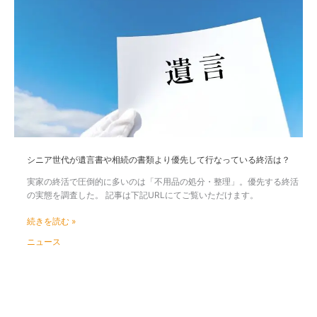
ニ
ア
世
代
が
遺
言
書
や
相
続
の
シニア世代が遺言書や相続の書類より優先して行なっている終活は？
書
類
実家の終活で圧倒的に多いのは「不用品の処分・整理」。優先する終活
よ
の実態を調査した。 記事は下記URLにてご覧いただけます。
り
優
続きを読む »
先
ニュース
し
て
行
な
っ
て