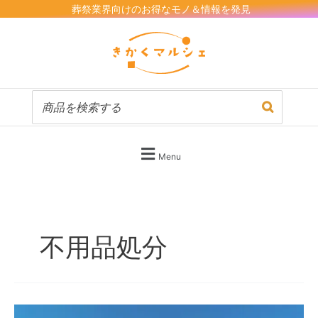
内
葬祭業界向けのお得なモノ＆情報を発見
容
を
ス
キ
ッ
プ
Menu
不用品処分
シ