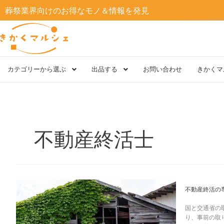
内
葬祭業界向けのお得なモノ＆情報を発見
容
を
ス
キ
ッ
プ
カテゴリーから選ぶ
出品する
お問い合わせ
きかくマ
不動産終活士
不
不動産終活の
動
産
国と交通省の
終
り、事前の取
活