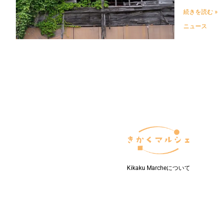
の
続きを読む »
専
門
ニュース
家
「不
動
産
終
活
ア
ド
バ
イ
ザ
ー」
「不
動
産
Kikaku Marcheについて
終
活
士」
の
資