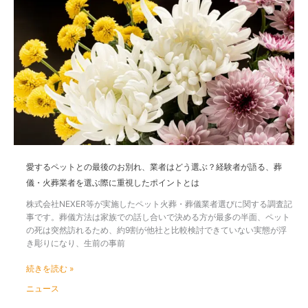
愛
手
す
元
る
に
ペ
残
ッ
す」
ト
が
と
上
の
位。
最
「訪
後
問
の
ペ
お
ッ
別
愛するペットとの最後のお別れ、業者はどう選ぶ？経験者が語る、葬
ト
れ、
火
儀・火葬業者を選ぶ際に重視したポイントとは
業
葬」
者
株式会社NEXER等が実施したペット火葬・葬儀業者選びに関する調査記
と
は
事です。葬儀方法は家族での話し合いで決める方が最多の半面、ペット
い
ど
の死は突然訪れるため、約9割が他社と比較検討できていない実態が浮
う
う
き彫りになり、生前の事前
新
選
し
ぶ？
続きを読む »
い
経
見
ニュース
験
送
者