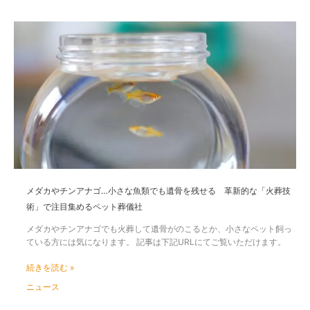
は
る
「ペ
メ
ッ
ダ
ト」
カ
の
や
葬
チ
儀
ン
の
ア
い
ナ
ま
ゴ…
小
さ
な
魚
メダカやチンアナゴ…小さな魚類でも遺骨を残せる 革新的な「火葬技
類
術」で注目集めるペット葬儀社
で
も
メダカやチンアナゴでも火葬して遺骨がのこるとか、小さなペット飼っ
遺
ている方には気になります。 記事は下記URLにてご覧いただけます。
骨
を
続きを読む »
残
ニュース
せ
る