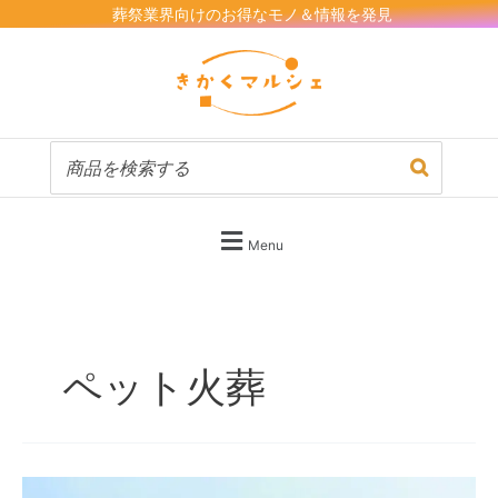
内
葬祭業界向けのお得なモノ＆情報を発見
容
を
ス
キ
ッ
プ
Menu
ペット火葬
ペ