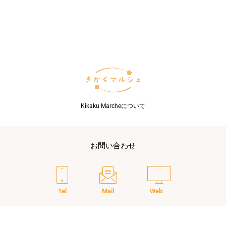
革
新
的
な
「火
葬
技
術」
で
注
目
Kikaku Marcheについて
集
め
る
ペ
お問い合わせ
ッ
ト
葬
儀
社
Tel
Mail
Web