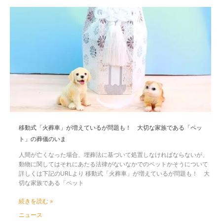
り
が
移
方
語
動
と
る、
式
は？
葬
「火
儀・
葬
火
車」
葬
が
業
増
者
え
を
て
選
い
ぶ
る
際
が
移動式「火葬車」が増えているが問題も！ 大切な家族である「ペッ
に
問
重
ト」の葬儀のいま
題
視
も！
人間が亡くなった場合、埋葬法に基づいて処置しなければならないが、
し
大
動物に関してはそれにあたる法律がないなかでのペットかそうについて
た
切
詳しくは下記のURLより 移動式「火葬車」が増えているが問題も！ 大
ポ
な
切な家族である「ペット
イ
家
ン
族
続きを読む »
ト
で
と
ニュース
あ