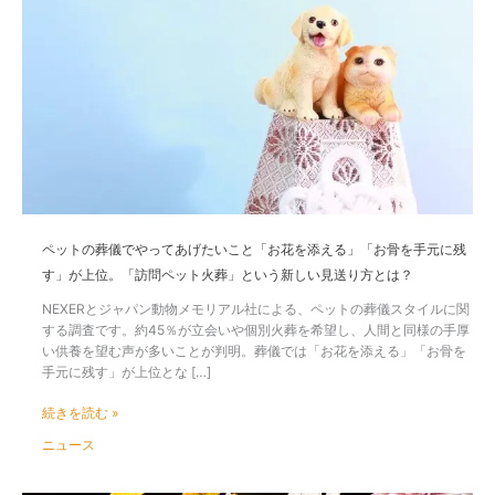
ッ
ト
の
葬
儀
で
や
っ
て
あ
げ
た
ペットの葬儀でやってあげたいこと「お花を添える」「お骨を手元に残
い
す」が上位。「訪問ペット火葬」という新しい見送り方とは？
こ
と
NEXERとジャパン動物メモリアル社による、ペットの葬儀スタイルに関
「お
する調査です。約45％が立会いや個別火葬を希望し、人間と同様の手厚
花
い供養を望む声が多いことが判明。葬儀では「お花を添える」「お骨を
を
手元に残す」が上位とな […]
添
え
続きを読む »
る」
ニュース
「お
骨
を