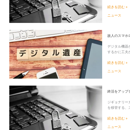
ジ
続きを読む »
タ
ル
ニュース
終
活
に
故
故人のスマホ
関
人
す
の
デジタル機器
る
ス
するかに工夫
意
マ
識
ホ
続きを読む »
調
ロ
査
ッ
ニュース
-
ク
「パ
が
ス
解
終
終活をアップデ
ワ
除
活
ー
で
を
ジギョナリー
ド
き
ア
を移管する、ス
が
な
ッ
分
い
プ
続きを読む »
か
写
デ
ら
真
ー
ニュース