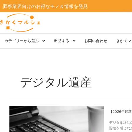
内
葬祭業界向けのお得なモノ＆情報を発見
容
を
ス
キ
ッ
プ
カテゴリーから選ぶ
出品する
お問い合わせ
きかくマ
デジタル遺産
【2026
【2026年最
年
最
デジタル終活
新】
要性を感じな
デ