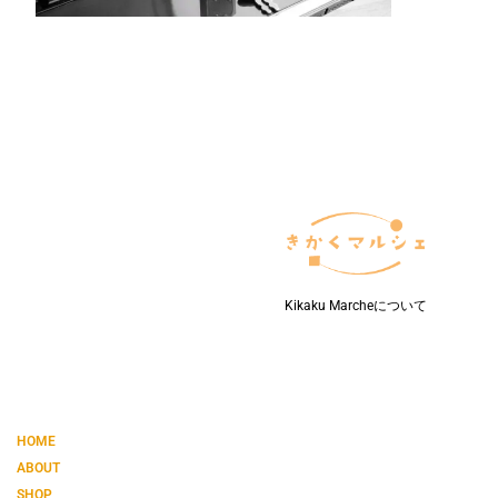
ず
や
ト
家
連
す
族
絡
る、
が
先、
40
困
口
代
る」
座
か
不
は
ら
安
ど
始
が
う
め
最
す
る
多
る？
ス
38.0%
マ
–
ー
ト
な
Kikaku Marcheについて
エ
ン
デ
ィ
ン
グ
HOME
ノ
ABOUT
ー
ト
SHOP