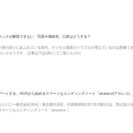
ロックが解除できない 写真や連絡先、口座はどうする？
が身の回りにあふれている現代、デジタル遺産のトラブルが増えているのは想像でき
がいりそうです。 記事は下記URLにてご覧いただけ
ートする、40代から始めるスマートなエンディングノート「akareco(アカレコ
カンパニー株式会社(本社：東京都渋谷区、代表取締役CEO 市川航介)は、増え続
マートなエンディングノート「akareco（