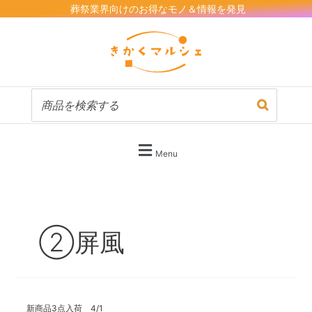
内
葬祭業界向けのお得なモノ＆情報を発見
容
を
ス
キ
ッ
プ
Menu
②屏風
新
新商品3点入荷 4/1