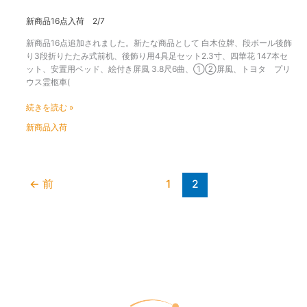
新
新商品16点入荷 2/7
商
新商品16点追加されました。新たな商品として 白木位牌、段ボール後飾
品
り3段折りたたみ式前机、後飾り用4具足セット2.3寸、四華花 147本セ
16
ット、安置用ベッド、絵付き屏風 3.8尺6曲、①②屏風、トヨタ プリ
点
ウス霊柩車(
入
荷
続きを読む »
2/7
新商品入荷
←
前
1
2