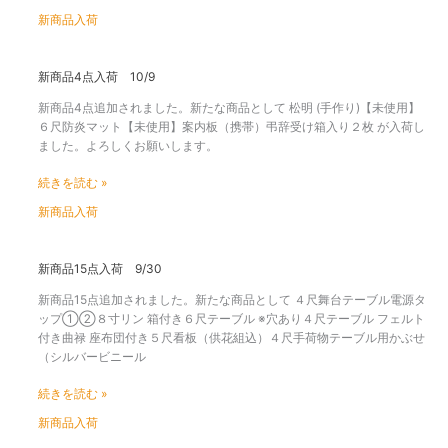
新商品入荷
新
新商品4点入荷 10/9
商
新商品4点追加されました。新たな商品として 松明 (手作り)【未使用】
品
６尺防炎マット【未使用】案内板（携帯）弔辞受け箱入り２枚 が入荷し
4
ました。よろしくお願いします。
点
入
続きを読む »
荷
10/9
新商品入荷
新
新商品15点入荷 9/30
商
新商品15点追加されました。新たな商品として ４尺舞台テーブル電源タ
品
ップ①②８寸リン 箱付き６尺テーブル ※穴あり４尺テーブル フェルト
15
付き曲禄 座布団付き５尺看板（供花組込）４尺手荷物テーブル用かぶせ
点
（シルバービニール
入
荷
続きを読む »
9/30
新商品入荷