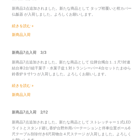
商
新商品3点追加されました。新たな商品として タップ棺覆いと棺カバー
品
仏飯器 が入荷しました。よろしくお願いします。
3
点
続きを読む »
入
荷
新商品入荷
4/1
新
新商品7点入荷 3/3
商
新商品7点追加されました。新たな商品として 位牌台燭台１.１尺1対連
品
結台車2台1組干菓子・水菓子盆１対トランシーバー4台セットたまゆら
7
鈴香炉９寸1つ が入荷しました。よろしくお願いします。
点
入
続きを読む »
荷
3/3
新商品入荷
新
新商品7点入荷 2/12
商
新商品7点追加されました。新たな商品として ストレッチャー１式LED
品
ライトとスタンド廻し香炉台野外用パーテーションと停車位置ポール6
7
尺テーブル別珍付き6尺荷物台４尺ステージ が入荷しました。よろしく
点
お願いします。