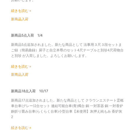
入
荷
続きを読む »
2/12
新商品入荷
新
新商品5点入荷 1/4
商
新商品5点追加されました。新たな商品として 法事用３尺３段セットま
品
ご録（簡易曲録）厨子と自立本尊のセット4尺テーブルと別珍4尺荷物台
5
と別珍 が入荷しました。よろしくお願いします。
点
入
続きを読む »
荷
1/4
新商品入荷
新
新商品18点入荷 10/17
商
新商品17点追加されました。新たな商品として クラウンエステート霊柩
品
車台車(グレー)2台セット 連結可能台車(青)燭台 銅 一対茶器 銅 一対香炉
18
銅折り畳み台車(らくらく台車)小型台車【未使用】灰押え純もみ 香炉灰
点
2
入
荷
続きを読む »
10/17