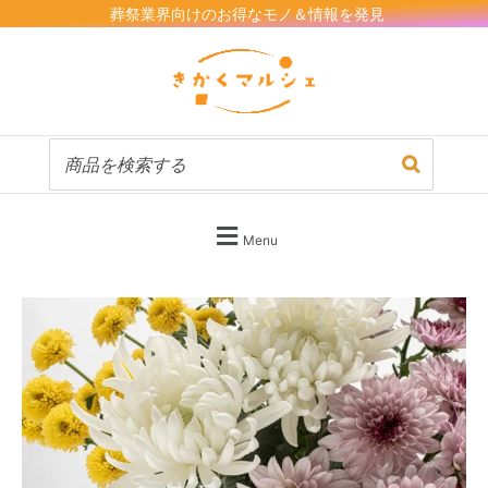
内
葬祭業界向けのお得なモノ＆情報を発見
容
を
ス
キ
ッ
プ
Menu