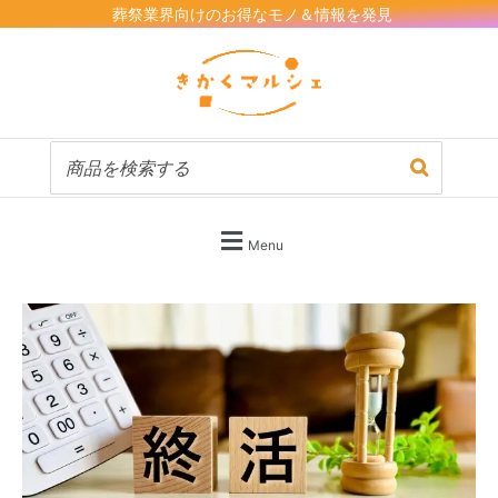
内
葬祭業界向けのお得なモノ＆情報を発見
容
を
ス
キ
ッ
プ
Menu