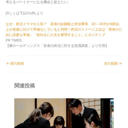
考えるパートナーになる機会と捉えたい。
詳しくは下記のURLより
なぜ、終活ドラマが人気？ 若者の結婚観と終活事情 20～30代の6割以
上が老後に向けて準備をしていると判明！終活のイメージ上位は「将来のた
めに必要な準備」「前向きに人生を整理すること」とポジティブ
PR TIMES
【燦ホールディングス「若者の終活に対する意識調査」より引用】
←
前の投稿
次の投稿
→
関連投稿