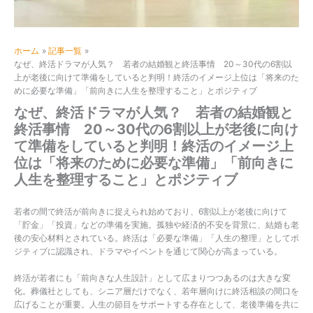
ホーム
記事一覧
なぜ、終活ドラマが人気？ 若者の結婚観と終活事情 20～30代の6割以
上が老後に向けて準備をしていると判明！終活のイメージ上位は「将来のた
めに必要な準備」「前向きに人生を整理すること」とポジティブ
なぜ、終活ドラマが人気？ 若者の結婚観と
終活事情 20～30代の6割以上が老後に向け
て準備をしていると判明！終活のイメージ上
位は「将来のために必要な準備」「前向きに
人生を整理すること」とポジティブ
若者の間で終活が前向きに捉えられ始めており、6割以上が老後に向けて
「貯金」「投資」などの準備を実施。孤独や経済的不安を背景に、結婚も老
後の安心材料とされている。終活は「必要な準備」「人生の整理」としてポ
ジティブに認識され、ドラマやイベントを通じて関心が高まっている。
終活が若者にも「前向きな人生設計」として広まりつつあるのは大きな変
化。葬儀社としても、シニア層だけでなく、若年層向けに終活相談の間口を
広げることが重要。人生の節目をサポートする存在として、老後準備を共に