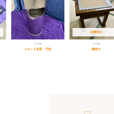
在庫切れ
その他
その他
スタンド灰皿 円柱
腰掛け