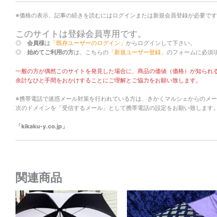
※価格の表示、記事の続きを読むにはログインまたは新規会員登録が必要で
このサイトは登録会員専用です。
◎
会員様
は
「既存ユーザーのログイン」
からログインして下さい。
◎
始めてご利用の方
は、こちらの
「新規ユーザー登録」
のフォームに必須
一般の方が偶然このサイトを発見した場合に、商品の価値（価格）が知られ
余計なひと手間をおかけすることにご理解とご協力をお願い致します。
※携帯電話で迷惑メール対策を行われている方は、きかくマルシェからのメ
次のドメインを「受信するメール」として携帯電話の設定をお願い致します
「kikaku-y.co.jp」
関連商品