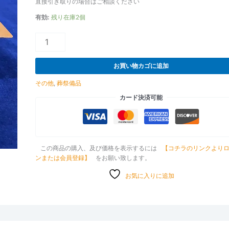
備
直接引き取りの場合はご相談ください
状
有効:
残り在庫2個
態:
良
い
個
お買い物カゴに追加
その他
,
葬祭備品
カード決済可能
この商品の購入、及び価格を表示するには
【コチラのリンクより
ンまたは会員登録】
をお願い致します。
お気に入りに追加