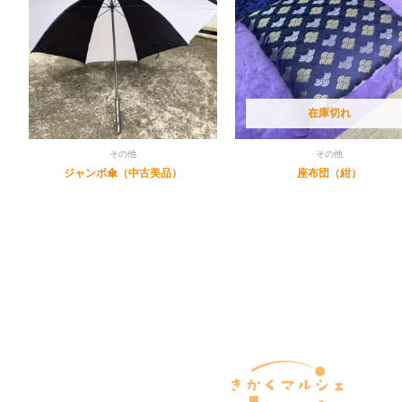
在庫切れ
その他
その他
ジャンボ傘（中古美品）
座布団（紺）