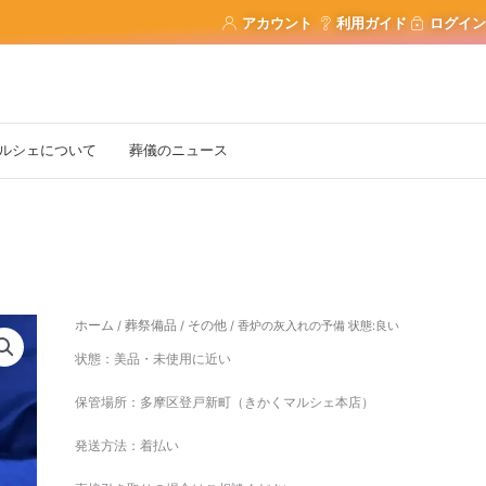
アカウント
利用ガイド
ログイン
ルシェについて
葬儀のニュース
香
ホーム
葬祭備品
その他
/
/
/ 香炉の灰入れの予備 状態:良い
炉
状態：美品・未使用に近い
の
灰
保管場所：多摩区登戸新町（きかくマルシェ本店）
入
れ
発送方法：着払い
の
予