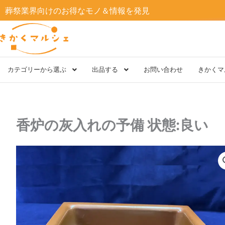
内
葬祭業界向けのお得なモノ＆情報を発見
容
を
ス
キ
ッ
プ
カテゴリーから選ぶ
出品する
お問い合わせ
きかくマ
香炉の灰入れの予備 状態:良い