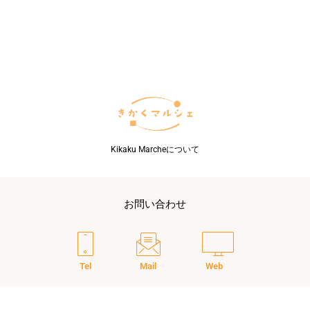
ガ
イ
ド
ラ
イ
ン
改
正
に
つ
い
Kikaku Marcheについて
て
の
対
応
お問い合わせ
Tel
Mail
Web