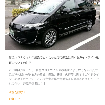
型
コ
ロ
ナ
ウ
ィ
ル
ス
感
染
で
亡
く
新型コロナウィルス感染で亡くなった方の搬送に関するガイドライン改
な
正についての対応
っ
た
2023年1月6日に【「新型コロナウイルス感染症により亡くなられた方
方
及びその疑いがある方の処置、搬送、葬儀、火葬等に関するガイドライ
の
ン」の改正について】という文章が厚生労働省より公表されました。 こ
搬
れに伴い、葬儀関係者に […]
送
に
続きを読む »
関
お知らせ
す
る