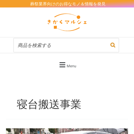
内
葬祭業界向けのお得なモノ＆情報を発見
容
を
ス
キ
ッ
プ
Menu
寝台搬送事業
新