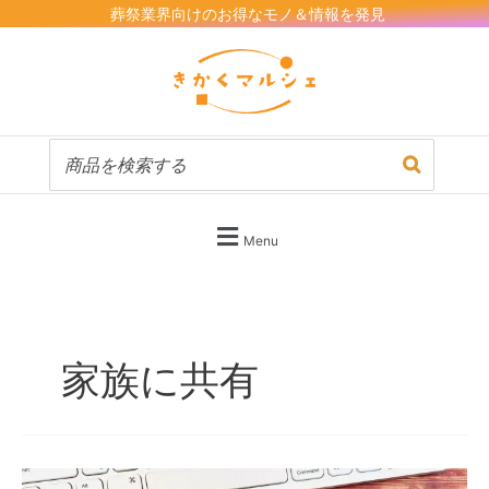
内
葬祭業界向けのお得なモノ＆情報を発見
容
を
ス
キ
ッ
プ
Menu
家族に共有
故