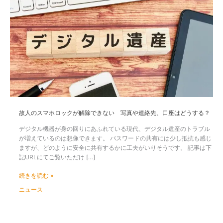
人
の
ス
マ
ホ
ロ
ッ
ク
が
解
除
で
故人のスマホロックが解除できない 写真や連絡先、口座はどうする？
き
な
デジタル機器が身の回りにあふれている現代、デジタル遺産のトラブル
い
が増えているのは想像できます。 パスワードの共有には少し抵抗も感じ
写
ますが、どのように安全に共有するかに工夫がいりそうです。 記事は下
真
記URLにてご覧いただけ […]
や
連
続きを読む »
絡
ニュース
先、
口
座
は