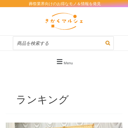
内
葬祭業界向けのお得なモノ＆情報を発見
容
を
ス
キ
ッ
プ
Menu
ランキング
【2025