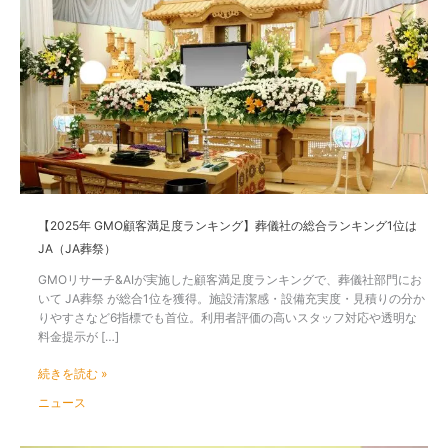
年
GMO
顧
客
満
足
度
ラ
ン
キ
ン
グ】
【2025年 GMO顧客満足度ランキング】葬儀社の総合ランキング1位は
葬
JA（JA葬祭）
儀
社
GMOリサーチ&AIが実施した顧客満足度ランキングで、葬儀社部門にお
の
いて JA葬祭 が総合1位を獲得。施設清潔感・設備充実度・見積りの分か
総
りやすさなど6指標でも首位。利用者評価の高いスタッフ対応や透明な
合
料金提示が […]
ラ
ン
続きを読む »
キ
ニュース
ン
グ
1