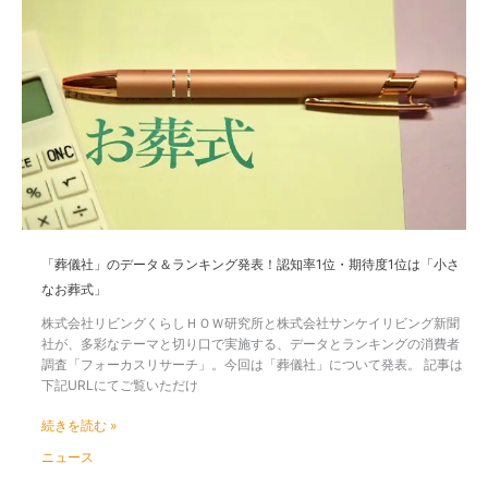
「葬
位
儀
は
社」
JA（JA
の
葬
デ
祭）
ー
タ
＆
ラ
ン
キ
ン
グ
「葬儀社」のデータ＆ランキング発表！認知率1位・期待度1位は「小さ
発
なお葬式」
表！
認
株式会社リビングくらしＨＯＷ研究所と株式会社サンケイリビング新聞
知
社が、多彩なテーマと切り口で実施する、データとランキングの消費者
率
調査「フォーカスリサーチ」。今回は「葬儀社」について発表。 記事は
1
下記URLにてご覧いただけ
位・
期
続きを読む »
待
ニュース
度
1