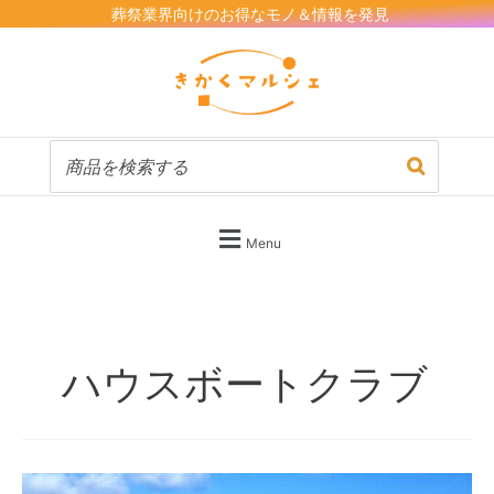
内
葬祭業界向けのお得なモノ＆情報を発見
容
を
ス
キ
ッ
プ
Menu
ハウスボートクラブ
【海