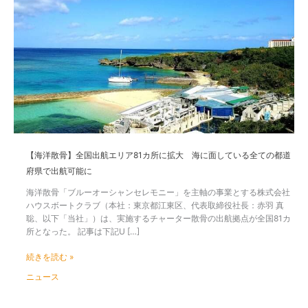
洋
散
骨】
全
国
出
航
エ
リ
ア
81
カ
【海洋散骨】全国出航エリア81カ所に拡大 海に面している全ての都道
所
府県で出航可能に
に
拡
海洋散骨「ブルーオーシャンセレモニー」を主軸の事業とする株式会社
大
ハウスボートクラブ（本社：東京都江東区、代表取締役社長：赤羽 真
海
聡、以下「当社」）は、実施するチャーター散骨の出航拠点が全国81カ
に
所となった。 記事は下記U […]
面
し
続きを読む »
て
ニュース
い
る
全