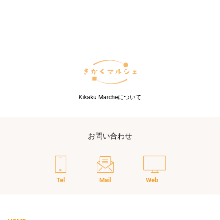
て
の
都
道
府
県
で
出
航
可
Kikaku Marcheについて
能
に
お問い合わせ
Tel
Mail
Web