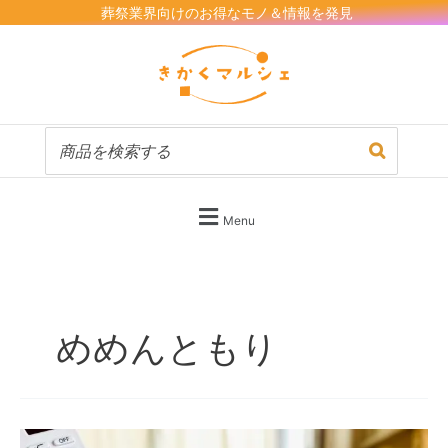
内
葬祭業界向けのお得なモノ＆情報を発見
容
を
ス
キ
ッ
プ
Menu
めめんともり
「死