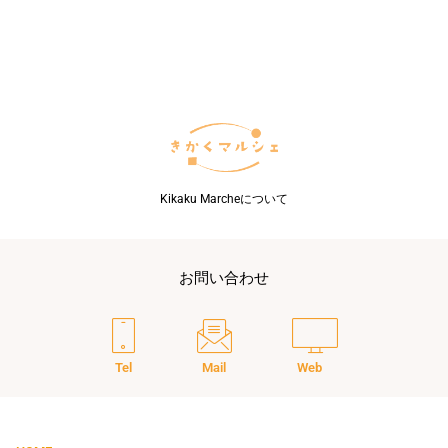
の
背
景
に
あ
る
考
え
方
と
Kikaku Marcheについて
は
お問い合わせ
Tel
Mail
Web