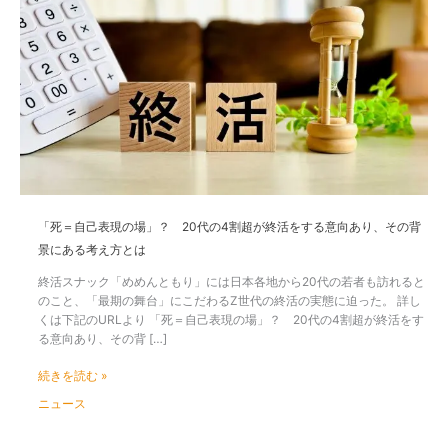
＝
自
己
表
現
の
場」？
20
代
の
4
割
「死＝自己表現の場」？ 20代の4割超が終活をする意向あり、その背
超
景にある考え方とは
が
終
終活スナック「めめんともり」には日本各地から20代の若者も訪れると
活
のこと、「最期の舞台」にこだわるZ世代の終活の実態に迫った。 詳し
を
くは下記のURLより 「死＝自己表現の場」？ 20代の4割超が終活をす
す
る意向あり、その背 […]
る
意
続きを読む »
向
ニュース
あ
り、
そ