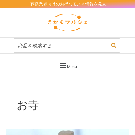
内
葬祭業界向けのお得なモノ＆情報を発見
容
を
ス
キ
ッ
プ
Menu
お寺
「お