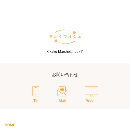
け
て
編
み
出
し
て
い
る
Kikaku Marcheについて
「挽
回
の
一
お問い合わせ
手」
Tel
Mail
Web
HOME