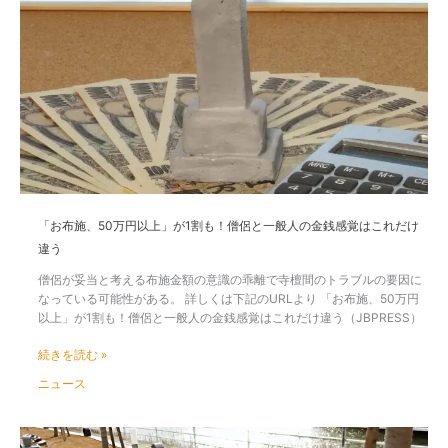
布
施、
50
万
円
以
上」
が
1
割
も！
僧
「お布施、50万円以上」が1割も！僧侶と一般人の金銭感覚はこれだけ
侶
違う
と
一
僧侶が妥当と考える布施金額の意識の乖離で寺檀間のトラブルの要因に
般
なっている可能性がある。 詳しくは下記のURLより 「お布施、50万円
人
以上」が1割も！僧侶と一般人の金銭感覚はこれだけ違う（JBPRESS）
の
金
続きを読む »
銭
ニュース
感
覚
は
す
こ