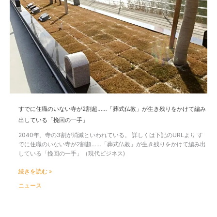
で
れ
に
だ
住
け
職
違
の
う
い
な
い
寺
が
2
割
すでに住職のいない寺が2割超……「葬式仏教」が生き残りをかけて編み
超……
出している「挽回の一手」
「葬
式
2040年、寺の3割が消滅といわれている。 詳しくは下記のURLより す
仏
でに住職のいない寺が2割超……「葬式仏教」が生き残りをかけて編み出
教」
している「挽回の一手」（現代ビジネス)
が
生
続きを読む »
き
ニュース
残
り
を
か