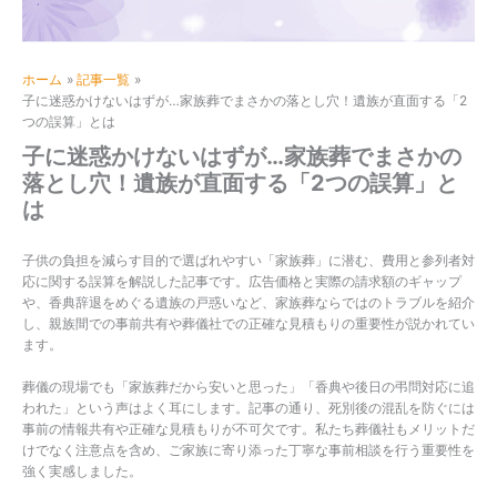
ホーム
記事一覧
子に迷惑かけないはずが…家族葬でまさかの落とし穴！遺族が直面する「2
つの誤算」とは
子に迷惑かけないはずが…家族葬でまさかの
落とし穴！遺族が直面する「2つの誤算」と
は
子供の負担を減らす目的で選ばれやすい「家族葬」に潜む、費用と参列者対
応に関する誤算を解説した記事です。広告価格と実際の請求額のギャップ
や、香典辞退をめぐる遺族の戸惑いなど、家族葬ならではのトラブルを紹介
し、親族間での事前共有や葬儀社での正確な見積もりの重要性が説かれてい
ます。
葬儀の現場でも「家族葬だから安いと思った」「香典や後日の弔問対応に追
われた」という声はよく耳にします。記事の通り、死別後の混乱を防ぐには
事前の情報共有や正確な見積もりが不可欠です。私たち葬儀社もメリットだ
けでなく注意点を含め、ご家族に寄り添った丁寧な事前相談を行う重要性を
強く実感しました。