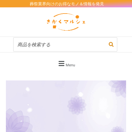
内
葬祭業界向けのお得なモノ＆情報を発見
容
を
ス
キ
ッ
プ
Menu