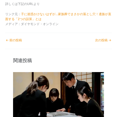
詳しくは下記のURLより
リンク元：
子に迷惑かけないはずが…家族葬でまさかの落とし穴！遺族が直
面する「2つの誤算」とは
メディア：ダイヤモンド・オンライン
←
前の投稿
次の投稿
→
関連投稿