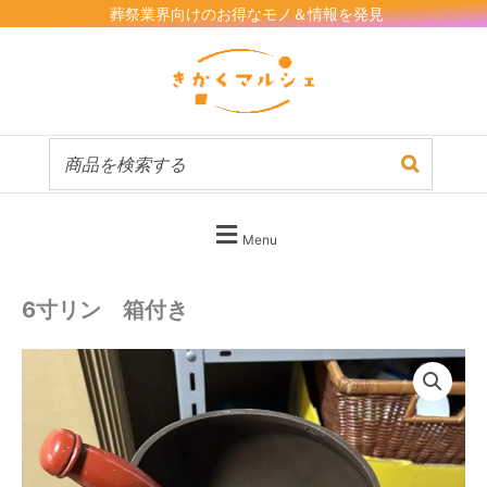
内
葬祭業界向けのお得なモノ＆情報を発見
容
を
ス
キ
ッ
プ
Menu
6寸リン 箱付き
6
寸
リ
ン
箱
付
き