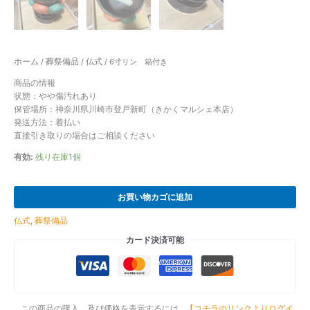
ホーム
葬祭備品
仏式
/
/
/ 6寸リン 箱付き
商品の情報
状態：やや傷汚れあり
保管場所：神奈川県川崎市登戸新町（きかくマルシェ本店）
発送方法：着払い
直接引き取りの場合はご相談ください
有効:
残り在庫1個
お買い物カゴに追加
仏式
,
葬祭備品
カード決済可能
この商品の購入、及び価格を表示するには
【コチラのリンクよりログイ