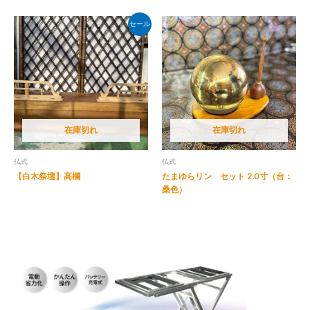
セール
在庫切れ
在庫切れ
仏式
仏式
【白木祭壇】高欄
たまゆらリン セット 2.0寸（台：
桑色）