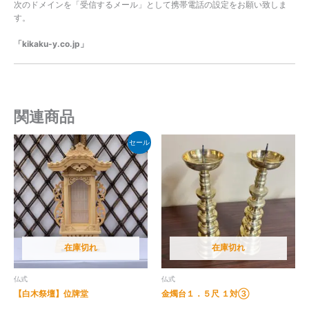
次のドメインを「受信するメール」として携帯電話の設定をお願い致しま
す。
「kikaku-y.co.jp」
関連商品
セール
在庫切れ
在庫切れ
仏式
仏式
【白木祭壇】位牌堂
金燭台１．５尺 １対③