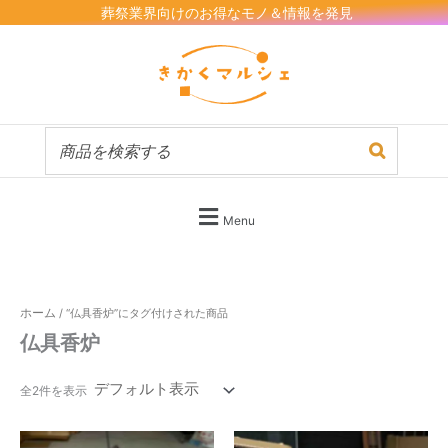
内
葬祭業界向けのお得なモノ＆情報を発見
容
を
ス
キ
ッ
プ
Menu
ホーム
/ “仏具香炉”にタグ付けされた商品
仏具香炉
全2件を表示