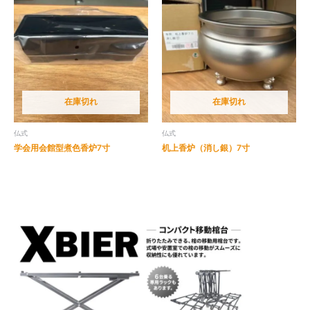
在庫切れ
在庫切れ
仏式
仏式
学会用会館型煮色香炉7寸
机上香炉（消し銀）7寸