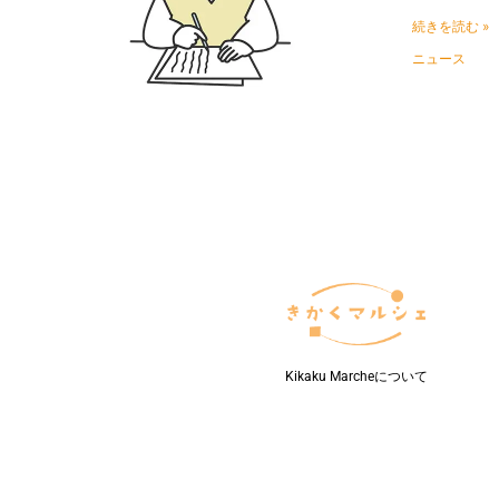
わ
続きを読む »
り
広
ニュース
が
る:
「死
後
は
財
産
を
地
域
課
題
の
解
決
Kikaku Marcheについて
に」