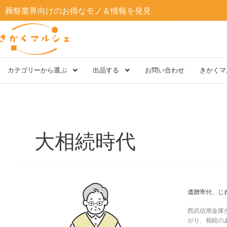
内
葬祭業界向けのお得なモノ＆情報を発見
容
を
ス
キ
ッ
プ
カテゴリーから選ぶ
出品する
お問い合わせ
きかくマ
大相続時代
遺
遺贈寄付、じ
贈
寄
西武信用金庫
付、
がり、相続の
じ