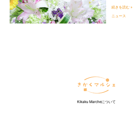
し
続きを読む »
て
下
ニュース
水
に
流
す“水
葬”が
英
国
で
合
法
化！
「ボ
イ
ル・
イ
Kikaku Marcheについて
ン・
ア・
バ
ッ
グ」