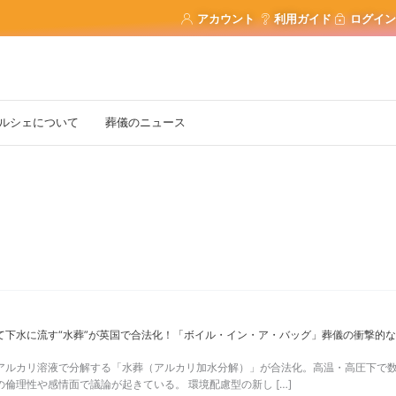
アカウント
利用ガイド
ログイン
ルシェについて
葬儀のニュース
て下水に流す“水葬”が英国で合法化！「ボイル・イン・ア・バッグ」葬儀の衝撃的
アルカリ溶液で分解する「水葬（アルカリ加水分解）」が合法化。高温・高圧下で
倫理性や感情面で議論が起きている。 環境配慮型の新し […]