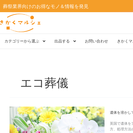
内
葬祭業界向けのお得なモノ＆情報を発見
容
を
ス
キ
ッ
プ
カテゴリーから選ぶ
出品する
お問い合わせ
きかくマ
エコ葬儀
遺
遺体を溶かし
体
を
英国で遺体を
溶
方、処理方法の
か