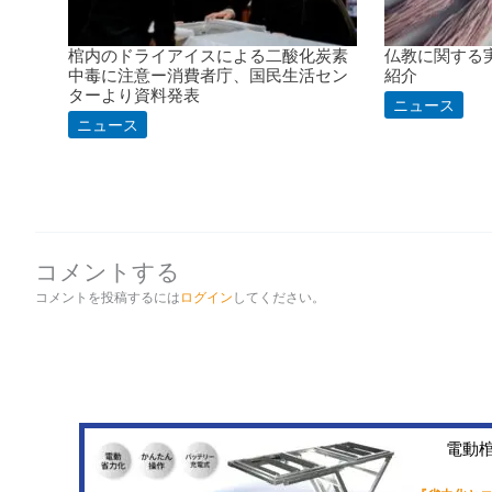
棺内のドライアイスによる二酸化炭素
仏教に関する実
中毒に注意ー消費者庁、国民生活セン
紹介
ターより資料発表
ニュース
ニュース
コメントする
コメントを投稿するには
ログイン
してください。
電動