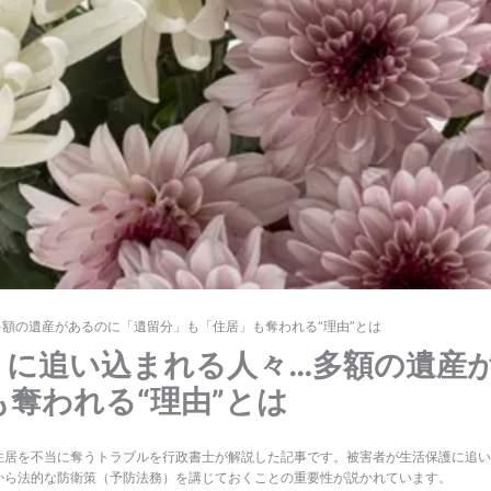
多額の遺産があるのに「遺留分」も「住居」も奪われる“理由”とは
」に追い込まれる人々…多額の遺産
奪われる“理由”とは
住居を不当に奪うトラブルを行政書士が解説した記事です。被害者が生活保護に追い
から法的な防衛策（予防法務）を講じておくことの重要性が説かれています。