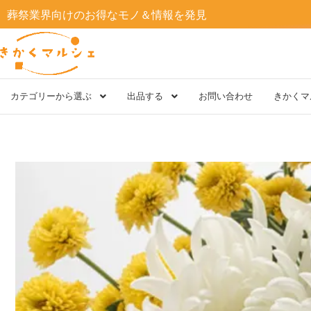
内
葬祭業界向けのお得なモノ＆情報を発見
容
を
ス
キ
ッ
プ
カテゴリーから選ぶ
出品する
お問い合わせ
きかくマ