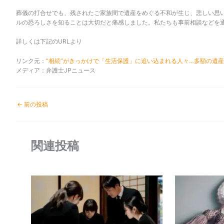
葬儀の打合せでも、残されたご家族間で遺産をめぐる不和が生じ、悲しい思
ルの恐ろしさを知ることは大切だと痛感しました。私たちも事前相談などを
詳しくは下記のURLより
リンク元：
“相続”がきっかけで「生活保護」に追い込まれる人々…多額の遺産
メディア：弁護士JPニュース
←
前の投稿
関連投稿