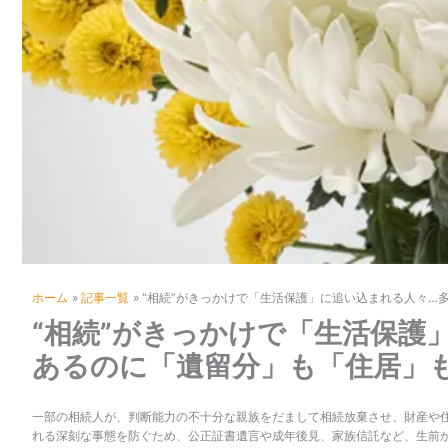
ホーム
記事一覧
“相続”がきっかけで「生活保護」に追い込まれる人々…
“相続”がきっかけで「生活保護
あるのに「遺留分」も「住居」も
一部の相続人が、判断能力の不十分な親族をだまして相続放棄させ、財産や
れる深刻な事態を防ぐため、公正証書遺言や成年後見、家族信託など、生前